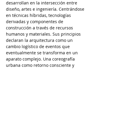
desarrollan en la intersección entre 
diseño, artes e ingeniería. Centrándose 
en técnicas híbridas, tecnologías 
derivadas y componentes de 
construcción a través de recursos 
humanos y materiales. Sus principios 
declaran la arquitectura como un 
cambio logístico de eventos que 
eventualmente se transforma en un 
aparato complejo. Una coreografía 
urbana como retorno consciente y 
consciente a la industrialización.
Profesor invitado en el programa 
Erasmus del Máster de Cooperación 
Internacional Arquitectura de 
Emergencia Sostenible…
Show More
Share this event